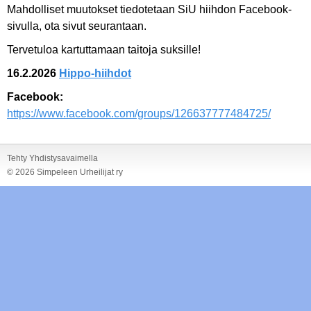
Mahdolliset muutokset tiedotetaan SiU hiihdon Facebook-
sivulla, ota sivut seurantaan.
Tervetuloa kartuttamaan taitoja suksille!
16.2.2026
Hippo-hiihdot
Facebook:
https://www.facebook.com/groups/126637777484725/
Tehty Yhdistysavaimella
©
2026 Simpeleen Urheilijat ry