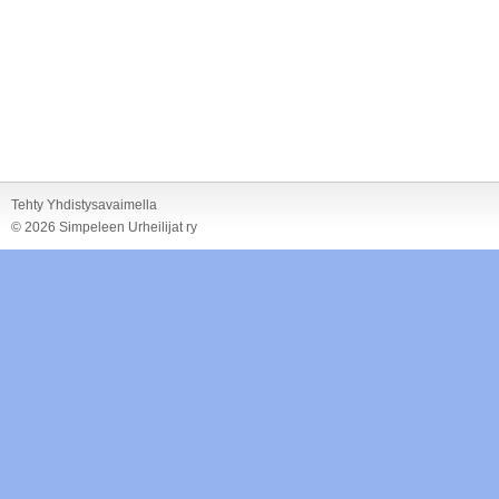
Tehty Yhdistysavaimella
©
2026 Simpeleen Urheilijat ry