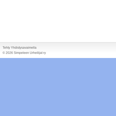
Tehty Yhdistysavaimella
©
2026 Simpeleen Urheilijat ry