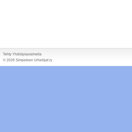
Tehty Yhdistysavaimella
©
2026 Simpeleen Urheilijat ry