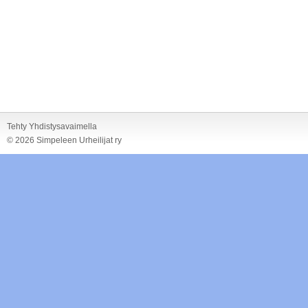
Tehty Yhdistysavaimella
©
2026 Simpeleen Urheilijat ry