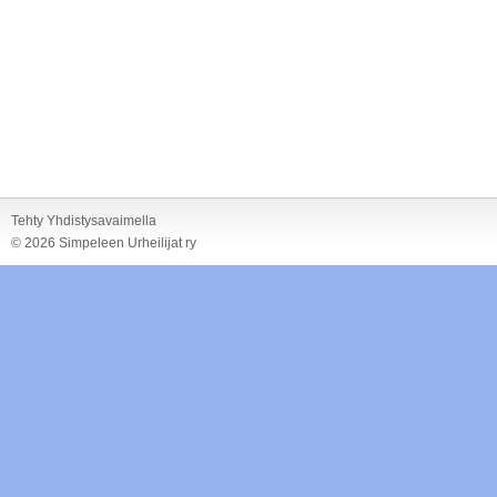
Tehty Yhdistysavaimella
©
2026 Simpeleen Urheilijat ry