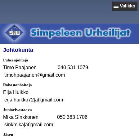
Valikko
Johtokunta
Puheenjohtaja
Timo Paajanen 040 531 1079
timohpaajanen@gmail.com
Rahastonhoitaja
Eija Huikko
eija.huikko72[at]gmail.com
Juniorivastaava
Mika Sinkkonen 050 363 1706
sinkmika[at]gmail.com
Jäsen