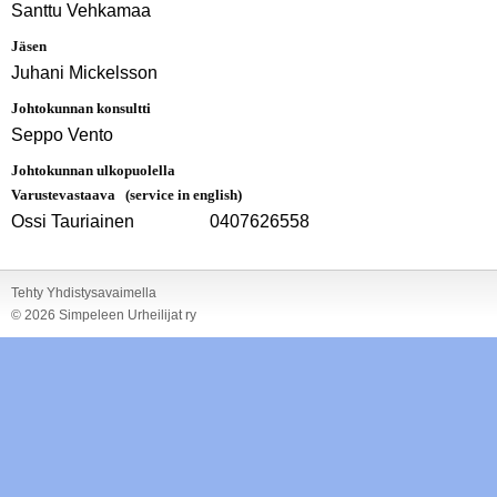
Santtu Vehkamaa
Jäsen
Juhani Mickelsson
Johtokunnan konsultti
Seppo Vento
Johtokunnan ulkopuolella
Varustevastaava
(service in english)
Ossi Tauriainen 0407626558
Tehty Yhdistysavaimella
©
2026 Simpeleen Urheilijat ry