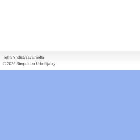
Tehty Yhdistysavaimella
©
2026 Simpeleen Urheilijat ry